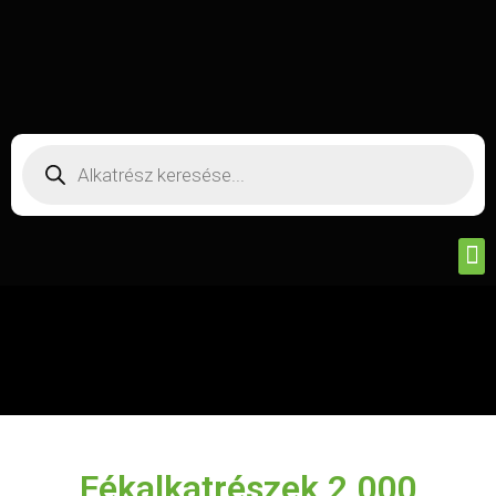
A következő
márkákat
forgalmazzuk.
Fékalkatrészek 2 000