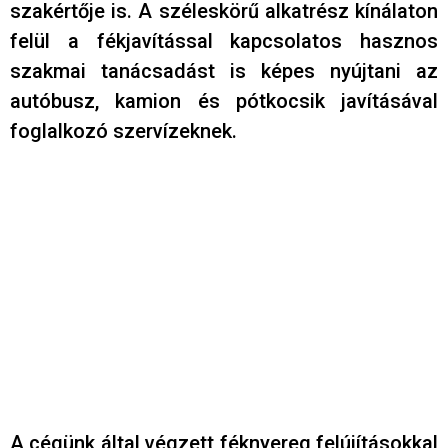
szakértője is. A széleskörű alkatrész kínálaton
felül a fékjavítással kapcsolatos hasznos
szakmai tanácsadást is képes nyújtani az
autóbusz, kamion és pótkocsik javításával
foglalkozó szervízeknek.
A cégünk által végzett féknyereg felújításokkal