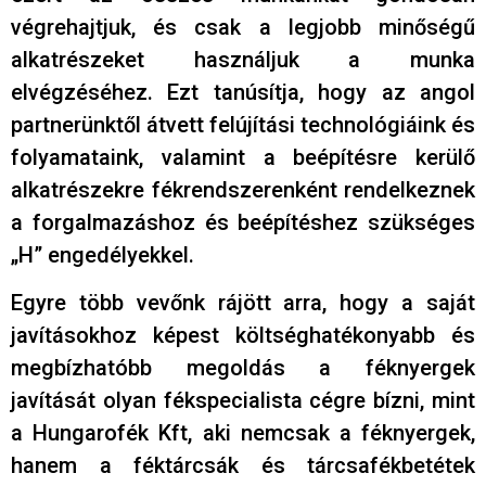
végrehajtjuk, és csak a legjobb minőségű
alkatrészeket használjuk a munka
elvégzéséhez. Ezt tanúsítja, hogy az angol
partnerünktől átvett felújítási technológiáink és
folyamataink, valamint a beépítésre kerülő
alkatrészekre fékrendszerenként rendelkeznek
a forgalmazáshoz és beépítéshez szükséges
„H” engedélyekkel.
Egyre több vevőnk rájött arra, hogy a saját
javításokhoz képest költséghatékonyabb és
megbízhatóbb megoldás a féknyergek
javítását olyan fékspecialista cégre bízni, mint
a Hungarofék Kft, aki nemcsak a féknyergek,
hanem a féktárcsák és tárcsafékbetétek