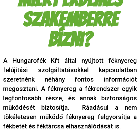
szakemberre
bízni?
A Hungarofék Kft által nyújtott féknyereg
felújítási szolgáltatásokkal kapcsolatban
szeretnénk néhány fontos információt
megosztani. A féknyereg a fékrendszer egyik
legfontosabb része, és annak biztonságos
működését biztosítja. Ráadásul a nem
tökéletesen működő féknyereg felgyorsítja a
fékbetét és féktárcsa elhasználódását is.