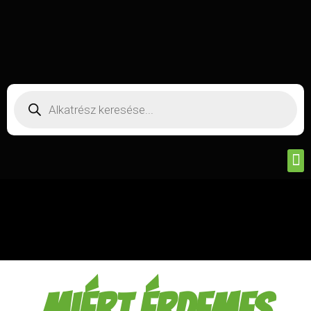
Féknyereg
felújítás
Miért érdemes