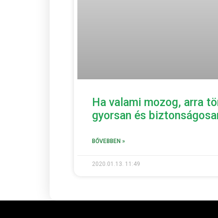
Ha valami mozog, arra tö
gyorsan és biztonságosan
BŐVEBBEN »
2020.01.13.
11:49