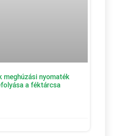
k meghúzási nyomaték
folyása a féktárcsa