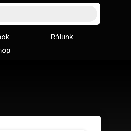
sok
Rólunk
hop