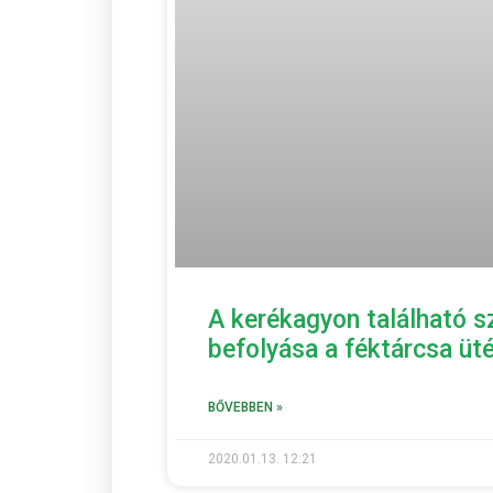
A kerékagyon található 
befolyása a féktárcsa üt
BŐVEBBEN »
2020.01.13.
12:21