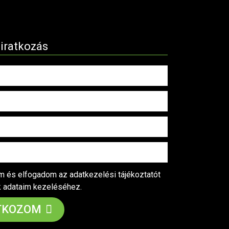
liratkozás
 és elfogadom az adatkezelési tájékoztatót
k adataim kezeléséhez.
TKOZOM