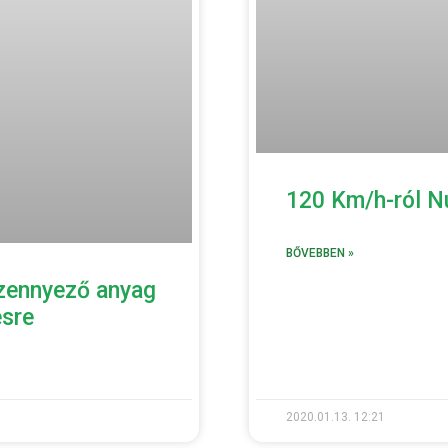
120 Km/h-ról Nu
BŐVEBBEN »
szennyező anyag
ésre
2020.01.13.
12:21