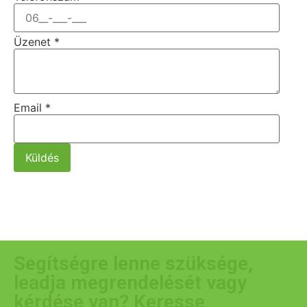
Üzenet
*
Email
*
Küldés
Segítségre lenne szüksége,
leadja megrendelését vagy
kérdése van? Keresse