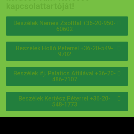
kapcsolattartóját!
Beszélek Nemes Zsolttal +36-20-950-
60602
Beszélek Holló Péterrel +36-20-549-
9702
Beszélek ifj. Palatics Attilával +36-20-
486-7107
Beszélek Kertész Péterrel +36-20-
548-1773