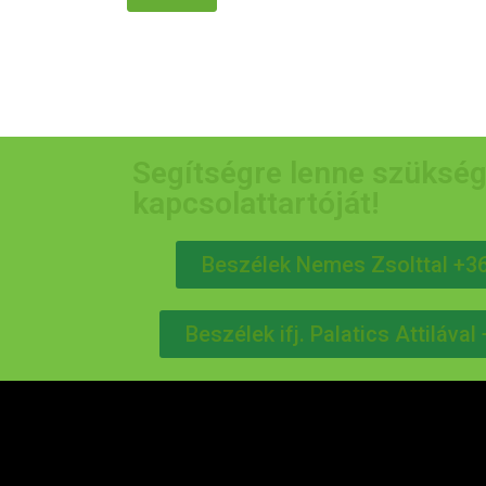
Segítségre lenne szükség
kapcsolattartóját!
Beszélek Nemes Zsolttal +3
Beszélek ifj. Palatics Attiláva