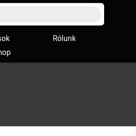
sok
Rólunk
hop