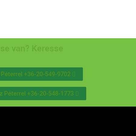
ése van? Keresse
 Péterrel +36-20-549-9702
z Péterrel +36-20-548-1773