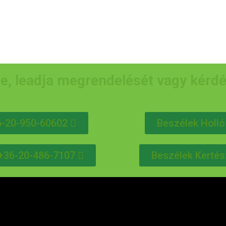
e, leadja megrendelését vagy kérd
6-20-950-60602
Beszélek Holló
l +36-20-486-7107
Beszélek Kertés