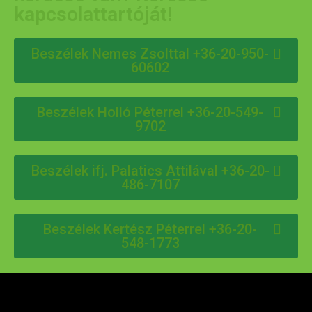
kapcsolattartóját!
Beszélek Nemes Zsolttal +36-20-950-
60602
Beszélek Holló Péterrel +36-20-549-
9702
Beszélek ifj. Palatics Attilával +36-20-
486-7107
Beszélek Kertész Péterrel +36-20-
548-1773