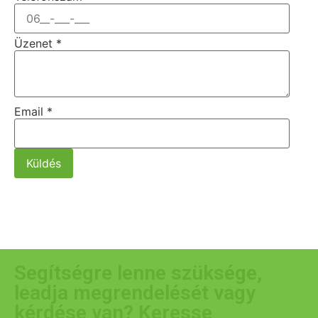
Üzenet
*
Email
*
Küldés
Segítségre lenne szüksége,
leadja megrendelését vagy
kérdése van? Keresse