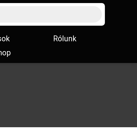
sok
Rólunk
hop