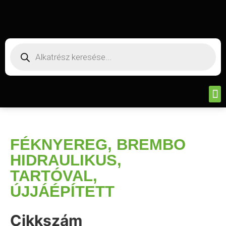
FÉKNYEREG, BREMBO
HIDRAULIKUS,
TARTÓVAL,
ÚJJÁÉPÍTETT
Cikkszám