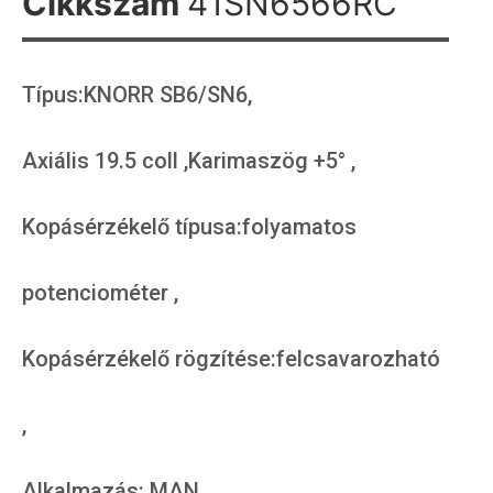
Cikkszám
41SN6566RC
Típus:KNORR SB6/SN6,
Axiális 19.5 coll ,Karimaszög +5° ,
Kopásérzékelő típusa:folyamatos
potenciométer ,
Kopásérzékelő rögzítése:felcsavarozható
,
Alkalmazás: MAN ,