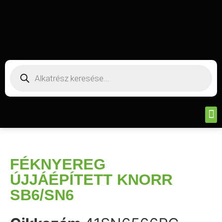
FÉKNYEREG
ÚJJÁÉPÍTETT KNORR
SB6/SN6