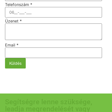
Telefonszám
*
Üzenet
*
Email
*
Küldés
Segítségre lenne szüksége,
leadja megrendelését vagy