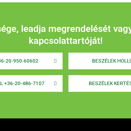
sége, leadja megrendelését vag
kapcsolattartóját!
6-20-950-60602
BESZÉLEK HOLLÓ
AL +36-20-486-7107
BESZÉLEK KERTÉS