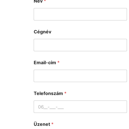
Név
*
Cégnév
Email-cím
*
Telefonszám
*
Üzenet
*