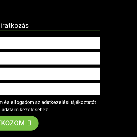
liratkozás
 és elfogadom az adatkezelési tájékoztatót
k adataim kezeléséhez.
TKOZOM