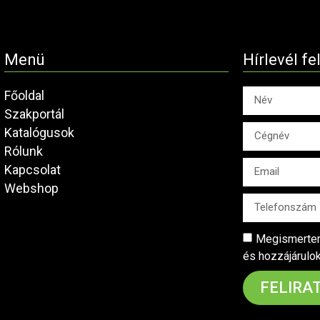
Menü
Hírlevél fe
Főoldal
Szakportál
Katalógusok
Rólunk
Kapcsolat
Webshop
Megismertem
és hozzájárulo
FELIRA