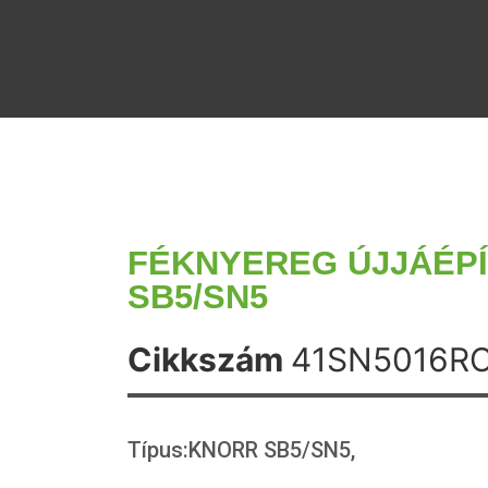
FÉKNYEREG ÚJJÁÉP
SB5/SN5
Cikkszám
41SN5016R
Típus:KNORR SB5/SN5,