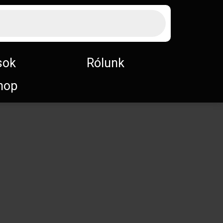
sok
Rólunk
hop