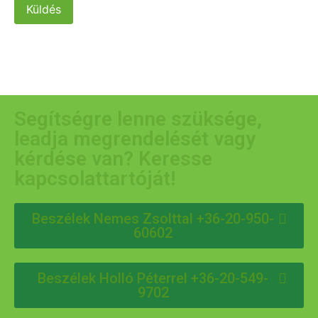
Küldés
Segítségre lenne szüksége,
leadja megrendelését vagy
kérdése van? Keresse
kapcsolattartóját!
Beszélek Nemes Zsolttal +36-20-950-
60602
Beszélek Holló Péterrel +36-20-549-
9702