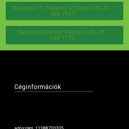
Beszélek ifj. Palatics Attilával +36-20-
486-7107
Beszélek Kertész Péterrel +36-20-
548-1773
Céginformációk
adószám: 11388720205