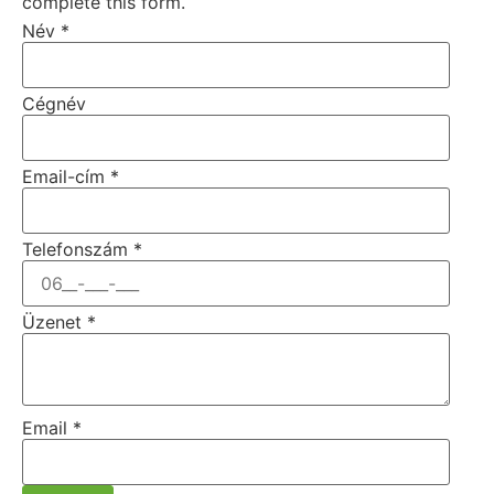
complete this form.
Név
*
Cégnév
Email-cím
*
Telefonszám
*
Üzenet
*
Email
*