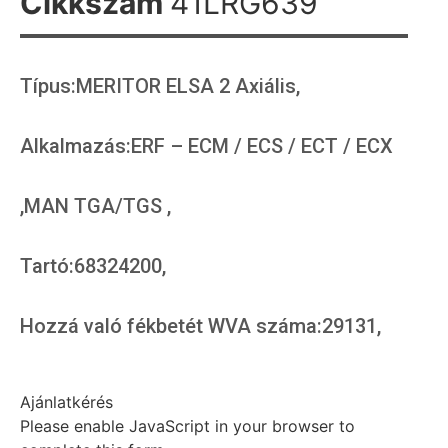
Cikkszám
41LRG639
Típus:MERITOR ELSA 2 Axiális,
Alkalmazás:ERF – ECM / ECS / ECT / ECX
,MAN TGA/TGS ,
Tartó:68324200,
Hozzá való fékbetét WVA száma:29131,
Ajánlatkérés
Please enable JavaScript in your browser to