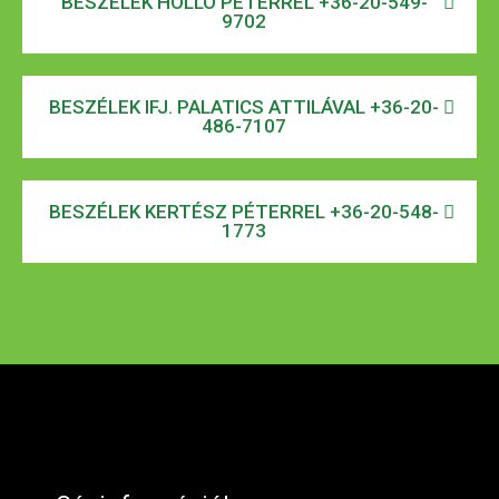
BESZÉLEK HOLLÓ PÉTERREL +36-20-549-
9702
BESZÉLEK IFJ. PALATICS ATTILÁVAL +36-20-
486-7107
BESZÉLEK KERTÉSZ PÉTERREL +36-20-548-
1773