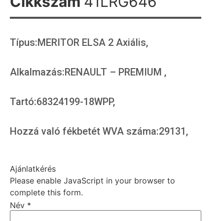
Cikkszám
41LRG646
Típus:MERITOR ELSA 2 Axiális,
Alkalmazás:RENAULT – PREMIUM ,
Tartó:68324199-18WPP,
Hozzá való fékbetét WVA száma:29131,
Ajánlatkérés
Please enable JavaScript in your browser to
complete this form.
Név
*