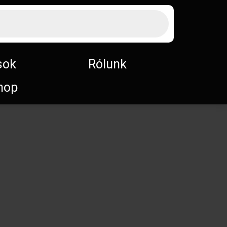
sok
Rólunk
hop