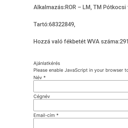
Alkalmazás:ROR – LM, TM Pótkocsi t
Tartó:68322849,
Hozzá való fékbetét WVA száma:291
Ajánlatkérés
Please enable JavaScript in your browser t
Név
*
Cégnév
Email-cím
*