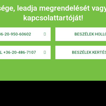
sége, leadja megrendelését vag
kapcsolattartóját!
6-20-950-60602
BESZÉLEK HOLLÓ
AL +36-20-486-7107
BESZÉLEK KERTÉS