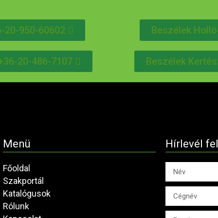
6-20-950-60602
Beszélek Holló
l +36-20-486-7107
Beszélek Kertés
Menü
Hírlevél fe
Főoldal
Szakportál
Katalógusok
Rólunk