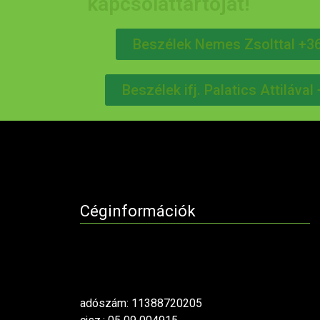
kapcsolattartóját!
Beszélek Nemes Zsolttal +3
Beszélek ifj. Palatics Attiláva
Céginformációk
adószám: 11388720205