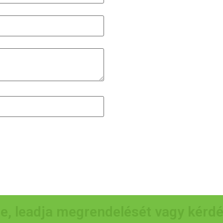
e, leadja megrendelését vagy kérd