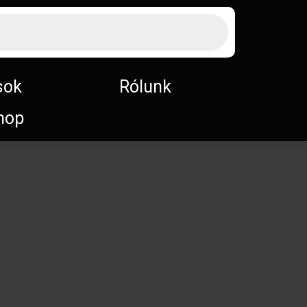
sok
Rólunk
hop