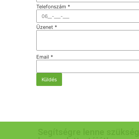
Telefonszám
*
Üzenet
*
Email
*
Küldés
Segítségre lenne szükség