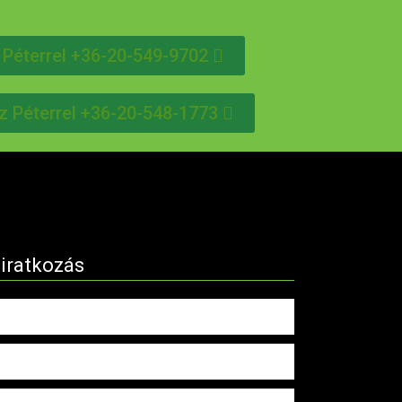
 Péterrel +36-20-549-9702
z Péterrel +36-20-548-1773
liratkozás