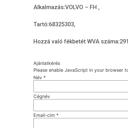
Alkalmazás:VOLVO – FH ,
Tartó:68325303,
Hozzá való fékbetét WVA száma:291
Ajánlatkérés
Please enable JavaScript in your browser t
Név
*
Cégnév
Email-cím
*