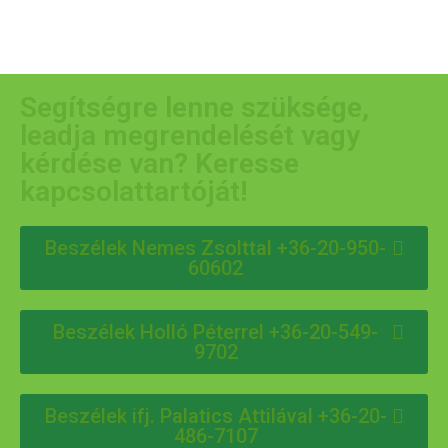
Segítségre lenne szüksége,
leadja megrendelését vagy
kérdése van? Keresse
kapcsolattartóját!
Beszélek Nemes Zsolttal +36-20-950-
60602
Beszélek Holló Péterrel +36-20-549-
9702
Beszélek ifj. Palatics Attilával +36-20-
486-7107