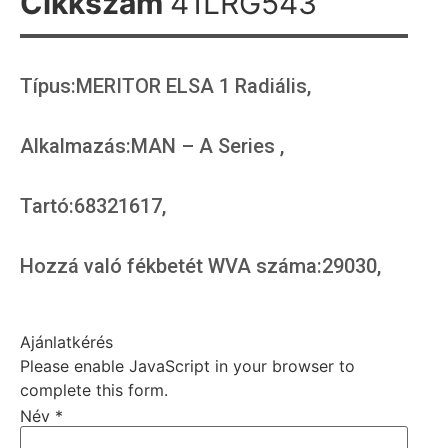
Cikkszám
41LRG543
Típus:MERITOR ELSA 1 Radiális,
Alkalmazás:MAN – A Series ,
Tartó:68321617,
Hozzá való fékbetét WVA száma:29030,
Ajánlatkérés
Please enable JavaScript in your browser to
complete this form.
Név
*