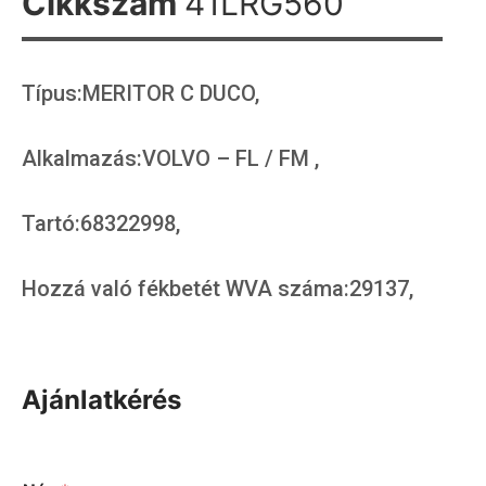
Cikkszám
41LRG560
Típus:MERITOR C DUCO,
Alkalmazás:VOLVO – FL / FM ,
Tartó:68322998,
Hozzá való fékbetét WVA száma:29137,
Ajánlatkérés