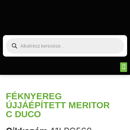
FÉKNYEREG
ÚJJÁÉPÍTETT MERITOR
C DUCO