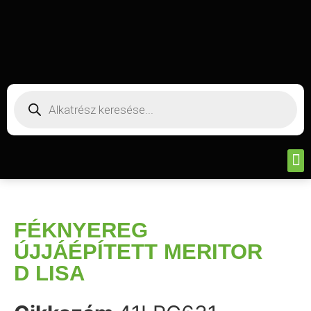
FÉKNYEREG
ÚJJÁÉPÍTETT MERITOR
D LISA