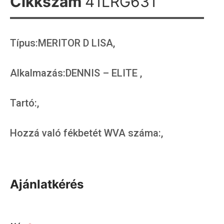
Cikkszám
41LRG631
Típus:MERITOR D LISA,
Alkalmazás:DENNIS – ELITE ,
Tartó:,
Hozzá való fékbetét WVA száma:,
Ajánlatkérés