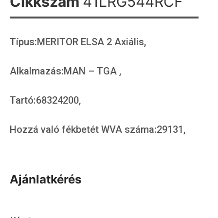
Cikkszám
41LRG544RCF
Típus:MERITOR ELSA 2 Axiális,
Alkalmazás:MAN – TGA ,
Tartó:68324200,
Hozzá való fékbetét WVA száma:29131,
Ajánlatkérés