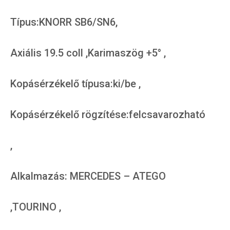
Típus:KNORR SB6/SN6,
Axiális 19.5 coll ,Karimaszög +5° ,
Kopásérzékelő típusa:ki/be ,
Kopásérzékelő rögzítése:felcsavarozható
,
Alkalmazás: MERCEDES – ATEGO
,TOURINO ,