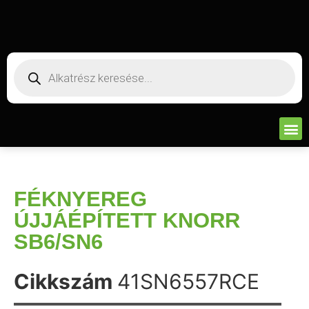
FÉKNYEREG
ÚJJÁÉPÍTETT KNORR
SB6/SN6
Cikkszám
41SN6557RCE