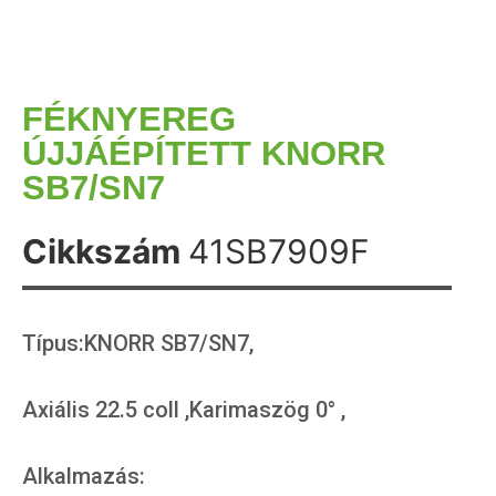
FÉKNYEREG
ÚJJÁÉPÍTETT KNORR
SB7/SN7
Cikkszám
41SB7909F
Típus:KNORR SB7/SN7,
Axiális 22.5 coll ,Karimaszög 0° ,
Alkalmazás: