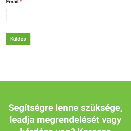
Email
*
Küldés
Segítségre lenne szüksége,
leadja megrendelését vagy