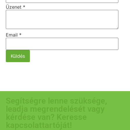
Üzenet
*
Email
*
Küldés
Segítségre lenne szüksége,
leadja megrendelését vagy
kérdése van? Keresse
kapcsolattartóját!