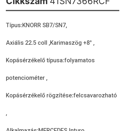
Cikkszám
41SN7366RCF
Típus:KNORR SB7/SN7,
Axiális 22.5 coll ,Karimaszög +8° ,
Kopásérzékelő típusa:folyamatos
potenciométer ,
Kopásérzékelő rögzítése:felcsavarozható
,
Alkalmazás:MERCEDES Inturo ,