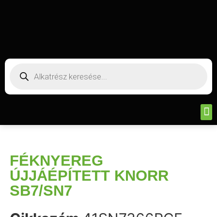
FÉKNYEREG
ÚJJÁÉPÍTETT KNORR
SB7/SN7