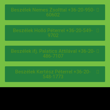
Beszélek Nemes Zsolttal +36-20-950-
60602
Beszélek Holló Péterrel +36-20-549-
9702
Beszélek ifj. Palatics Attilával +36-20-
486-7107
Beszélek Kertész Péterrel +36-20-
548-1773