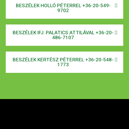
BESZÉLEK HOLLÓ PÉTERREL +36-20-549-
9702
BESZÉLEK IFJ. PALATICS ATTILÁVAL +36-20-
486-7107
BESZÉLEK KERTÉSZ PÉTERREL +36-20-548-
1773