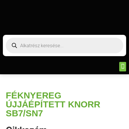
FÉKNYEREG
ÚJJÁÉPÍTETT KNORR
SB7/SN7