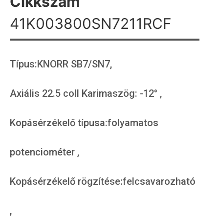
Cikkszám
41K003800SN7211RCF
Típus:KNORR SB7/SN7,
Axiális 22.5 coll Karimaszög: -12° ,
Kopásérzékelő típusa:folyamatos
potenciométer ,
Kopásérzékelő rögzítése:felcsavarozható
,