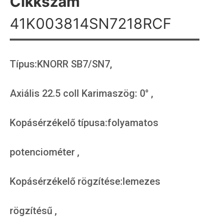
Cikkszám
41K003814SN7218RCF
Típus:KNORR SB7/SN7,
Axiális 22.5 coll Karimaszög: 0° ,
Kopásérzékelő típusa:folyamatos
potenciométer ,
Kopásérzékelő rögzítése:lemezes
rögzítésű ,