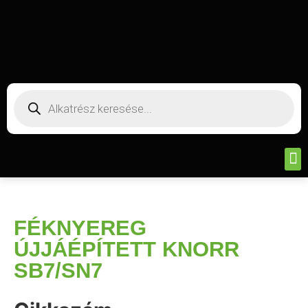
FÉKNYEREG
ÚJJÁÉPÍTETT KNORR
SB7/SN7