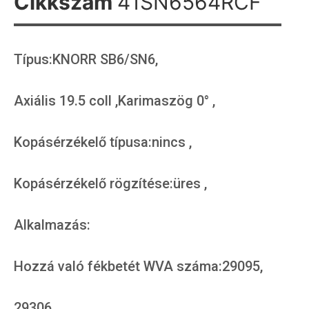
Cikkszám
41SN6564RCF
Típus:KNORR SB6/SN6,
Axiális 19.5 coll ,Karimaszög 0° ,
Kopásérzékelő típusa:nincs ,
Kopásérzékelő rögzítése:üres ,
Alkalmazás:
Hozzá való fékbetét WVA száma:29095,
29306,