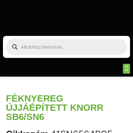
FÉKNYEREG
ÚJJÁÉPÍTETT KNORR
SB6/SN6