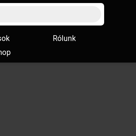
sok
Rólunk
hop