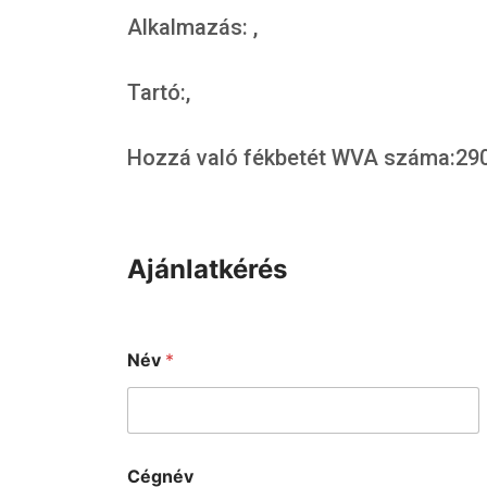
Alkalmazás: ,
Tartó:,
Hozzá való fékbetét WVA száma:290
Ajánlatkérés
Név
*
Cégnév