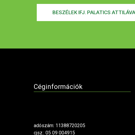
BESZÉLEK IFJ. PALATICS ATTILÁV
Céginformációk
adószám: 11388720205
cjsz.: 05 09 004915