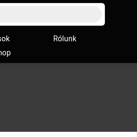
sok
Rólunk
hop