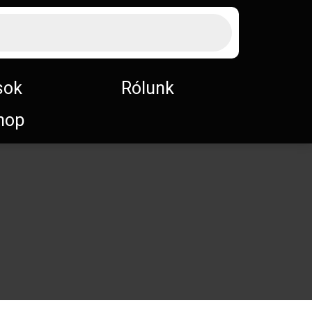
sok
Rólunk
hop