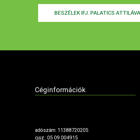
BESZÉLEK IFJ. PALATICS ATTILÁV
Céginformációk
adószám: 11388720205
cjsz.: 05 09 004915