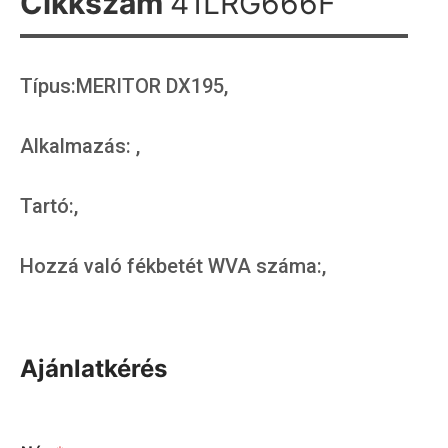
Cikkszám
41LRG666F
Típus:MERITOR DX195,
Alkalmazás: ,
Tartó:,
Hozzá való fékbetét WVA száma:,
Ajánlatkérés