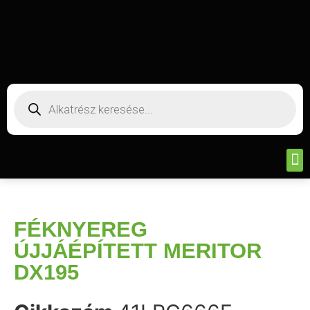
FÉKNYEREG
ÚJJÁÉPÍTETT MERITOR
DX195