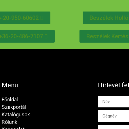
6-20-950-60602
Beszélek Holló
l +36-20-486-7107
Beszélek Kertés
Menü
Hírlevél fe
Főoldal
Szakportál
Katalógusok
Rólunk