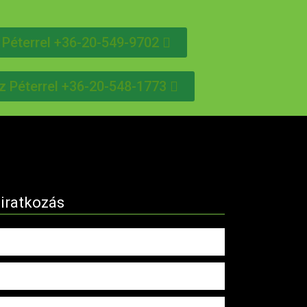
 Péterrel +36-20-549-9702
z Péterrel +36-20-548-1773
liratkozás