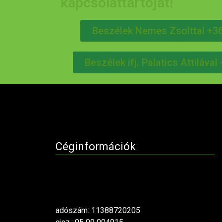
kapcsolattartóját!
Beszélek Nemes Zsolttal +3
Beszélek ifj. Palatics Attiláva
Céginformációk
adószám: 11388720205