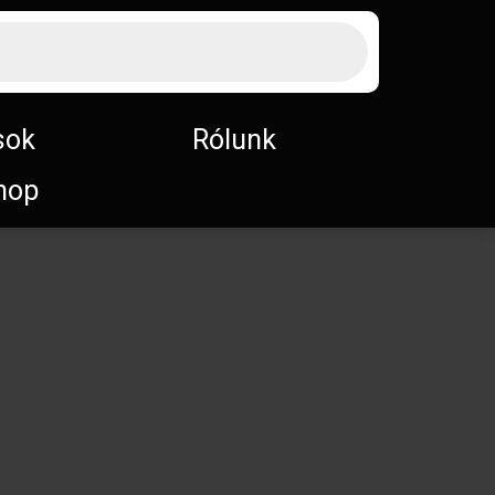
sok
Rólunk
hop