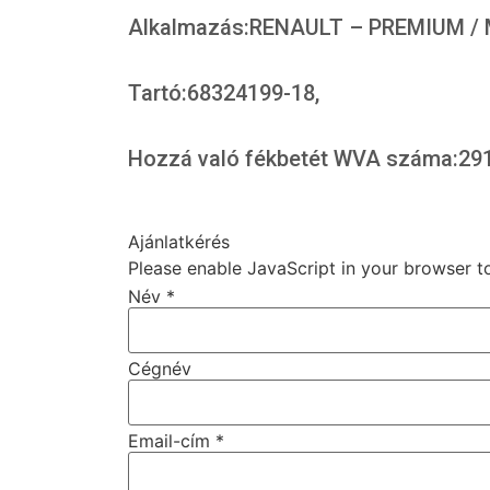
Alkalmazás:RENAULT – PREMIUM /
Tartó:68324199-18,
Hozzá való fékbetét WVA száma:291
Ajánlatkérés
Please enable JavaScript in your browser t
Név
*
Cégnév
Email-cím
*