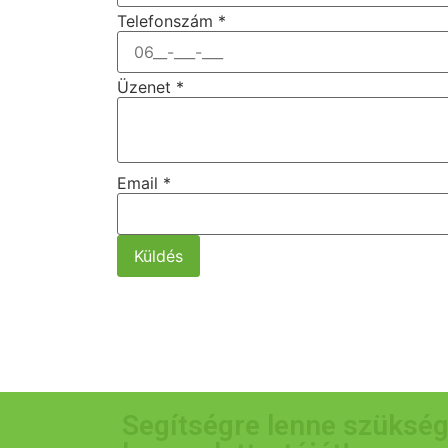
Telefonszám
*
Üzenet
*
Email
*
Küldés
Segítségre lenne szükség