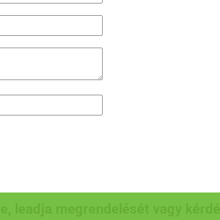
e, leadja megrendelését vagy kérd