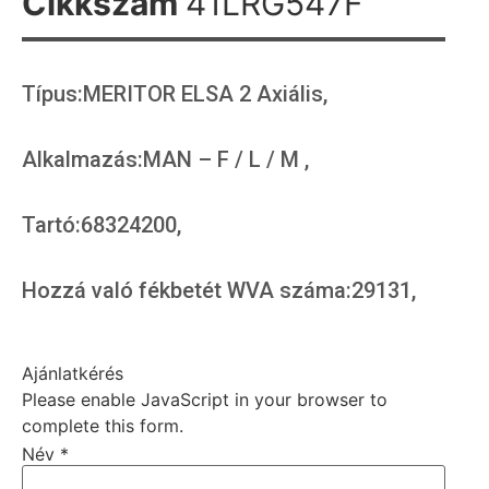
Cikkszám
41LRG547F
Típus:MERITOR ELSA 2 Axiális,
Alkalmazás:MAN – F / L / M ,
Tartó:68324200,
Hozzá való fékbetét WVA száma:29131,
Ajánlatkérés
Please enable JavaScript in your browser to
complete this form.
Név
*