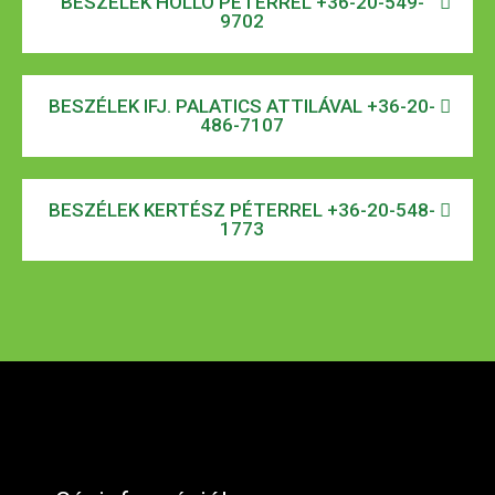
BESZÉLEK HOLLÓ PÉTERREL +36-20-549-
9702
BESZÉLEK IFJ. PALATICS ATTILÁVAL +36-20-
486-7107
BESZÉLEK KERTÉSZ PÉTERREL +36-20-548-
1773