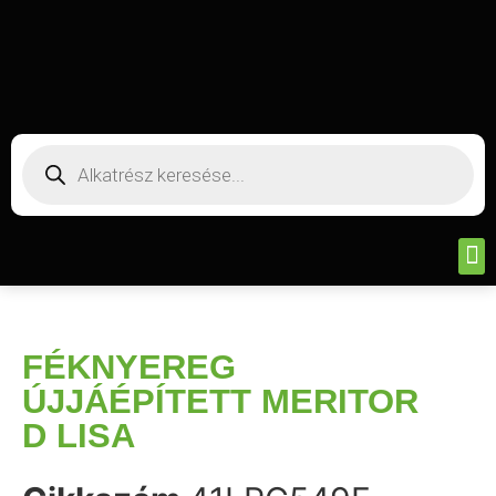
FÉKNYEREG
ÚJJÁÉPÍTETT MERITOR
D LISA