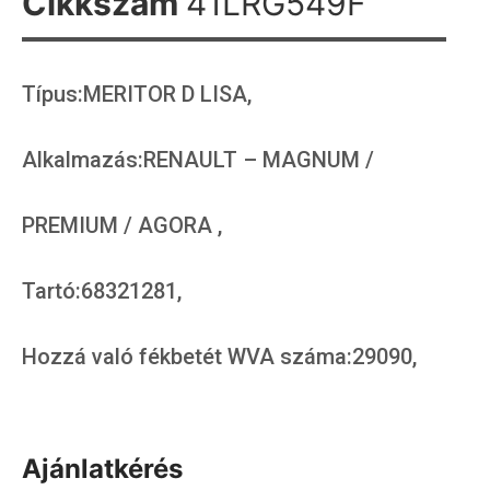
Cikkszám
41LRG549F
Típus:MERITOR D LISA,
Alkalmazás:RENAULT – MAGNUM /
PREMIUM / AGORA ,
Tartó:68321281,
Hozzá való fékbetét WVA száma:29090,
Ajánlatkérés