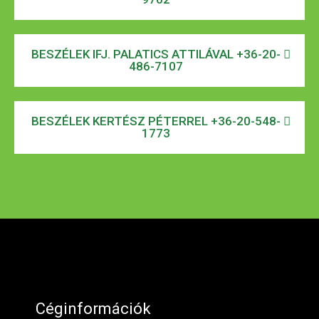
BESZÉLEK IFJ. PALATICS ATTILÁVAL +36-20-
486-7107
BESZÉLEK KERTÉSZ PÉTERREL +36-20-548-
1773
Céginformációk