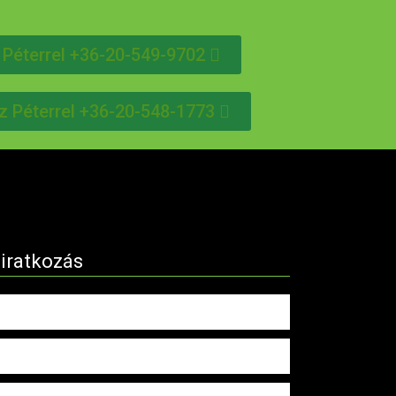
 Péterrel +36-20-549-9702
z Péterrel +36-20-548-1773
liratkozás