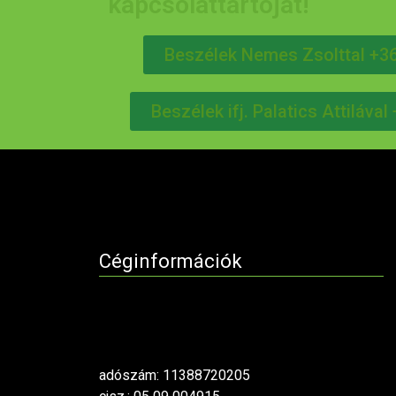
kapcsolattartóját!
Beszélek Nemes Zsolttal +3
Beszélek ifj. Palatics Attiláva
Céginformációk
adószám: 11388720205