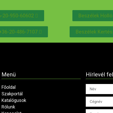
6-20-950-60602
Beszélek Holló
l +36-20-486-7107
Beszélek Kertés
Menü
Hírlevél fe
Főoldal
Szakportál
Katalógusok
Rólunk