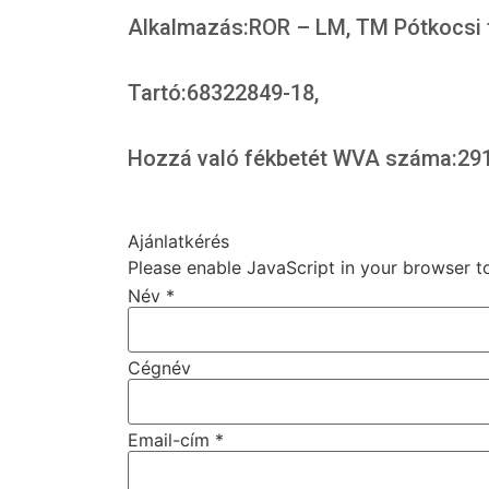
Alkalmazás:ROR – LM, TM Pótkocsi t
Tartó:68322849-18,
Hozzá való fékbetét WVA száma:291
Ajánlatkérés
Please enable JavaScript in your browser t
Név
*
Cégnév
Email-cím
*