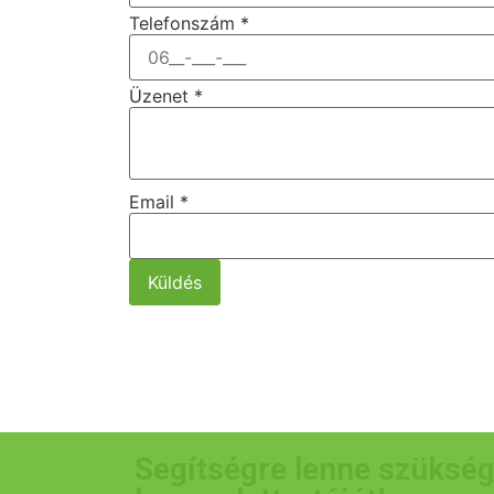
Telefonszám
*
Üzenet
*
Email
*
Küldés
Segítségre lenne szükség