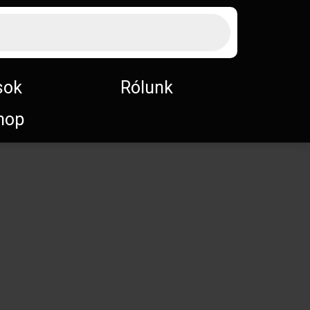
sok
Rólunk
hop