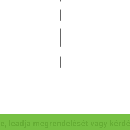
e, leadja megrendelését vagy kérd