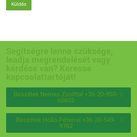
Küldés
Segítségre lenne szüksége,
leadja megrendelését vagy
kérdése van? Keresse
kapcsolattartóját!
Beszélek Nemes Zsolttal +36-20-950-
60602
Beszélek Holló Péterrel +36-20-549-
9702