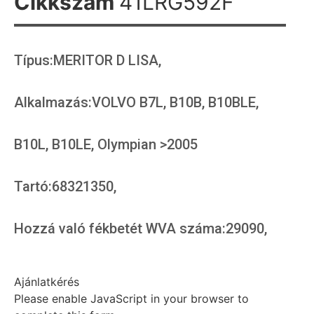
Cikkszám
41LRG592F
Típus:MERITOR D LISA,
Alkalmazás:VOLVO B7L, B10B, B10BLE,
B10L, B10LE, Olympian >2005
Tartó:68321350,
Hozzá való fékbetét WVA száma:29090,
Ajánlatkérés
Please enable JavaScript in your browser to