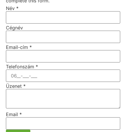
complete this form.
Név
*
Cégnév
Email-cím
*
Telefonszám
*
Üzenet
*
Email
*