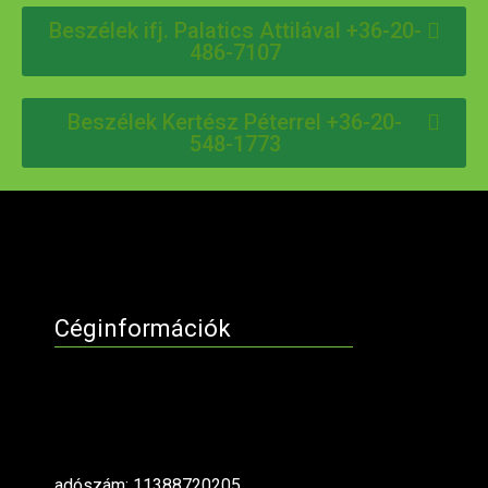
Beszélek ifj. Palatics Attilával +36-20-
486-7107
Beszélek Kertész Péterrel +36-20-
548-1773
Céginformációk
adószám: 11388720205