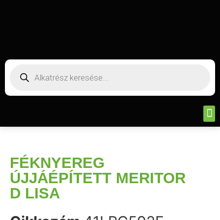
FÉKNYEREG
ÚJJÁÉPÍTETT MERITOR
D LISA