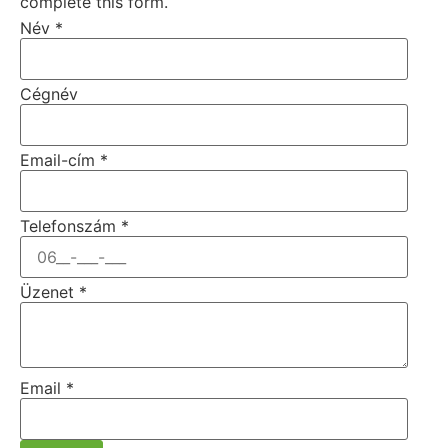
complete this form.
Név
*
Cégnév
Email-cím
*
Telefonszám
*
Üzenet
*
Email
*