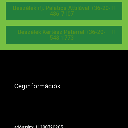
Beszélek ifj. Palatics Attilával +36-20-
486-7107
Beszélek Kertész Péterrel +36-20-
548-1773
Céginformációk
adószám: 11388720205