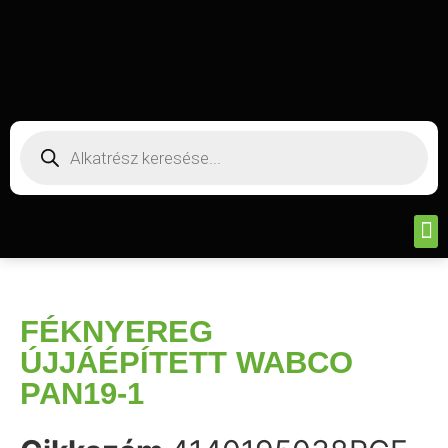
FÉKNYEREG
ÚJJÁÉPÍTETT WABCO
PAN19-1