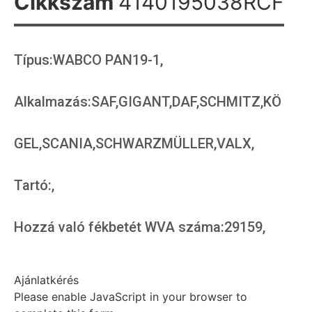
Cikkszám
4140195038RCF
Típus:WABCO PAN19-1,
Alkalmazás:SAF,GIGANT,DAF,SCHMITZ,KÖ
GEL,SCANIA,SCHWARZMÜLLER,VALX,
Tartó:,
Hozzá való fékbetét WVA száma:29159,
Ajánlatkérés
Please enable JavaScript in your browser to