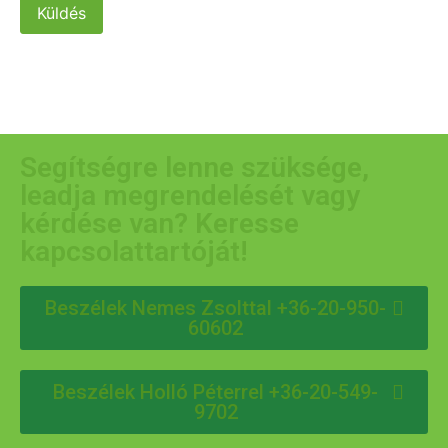
Küldés
Segítségre lenne szüksége,
leadja megrendelését vagy
kérdése van? Keresse
kapcsolattartóját!
Beszélek Nemes Zsolttal +36-20-950-
60602
Beszélek Holló Péterrel +36-20-549-
9702