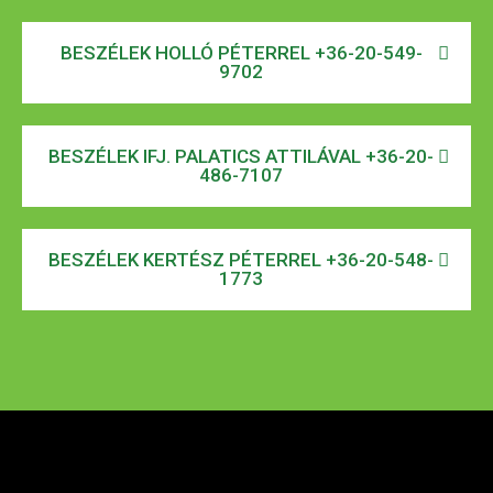
BESZÉLEK HOLLÓ PÉTERREL +36-20-549-
9702
BESZÉLEK IFJ. PALATICS ATTILÁVAL +36-20-
486-7107
BESZÉLEK KERTÉSZ PÉTERREL +36-20-548-
1773