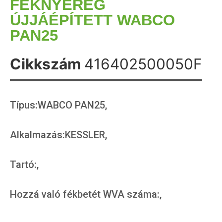
FÉKNYEREG
ÚJJÁÉPÍTETT WABCO
PAN25
Cikkszám
416402500050F
Típus:WABCO PAN25,
Alkalmazás:KESSLER,
Tartó:,
Hozzá való fékbetét WVA száma:,