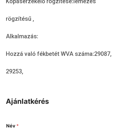
Kopásérzékelő rögzítése:lemezes
rögzítésű ,
Alkalmazás:
Hozzá való fékbetét WVA száma:29087,
29253,
Ajánlatkérés
Név
*