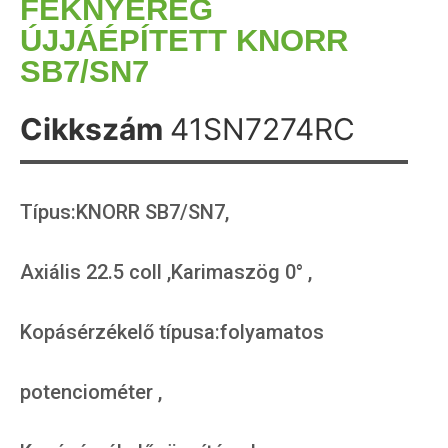
FÉKNYEREG
ÚJJÁÉPÍTETT KNORR
SB7/SN7
Cikkszám
41SN7274RC
Típus:KNORR SB7/SN7,
Axiális 22.5 coll ,Karimaszög 0° ,
Kopásérzékelő típusa:folyamatos
potenciométer ,