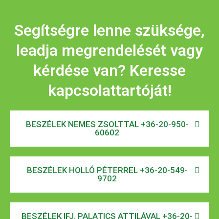
Segítségre lenne szüksége,
leadja megrendelését vagy
kérdése van? Keresse
kapcsolattartóját!
BESZÉLEK NEMES ZSOLTTAL +36-20-950-
60602
BESZÉLEK HOLLÓ PÉTERREL +36-20-549-
9702
BESZÉLEK IFJ. PALATICS ATTILÁVAL +36-20-