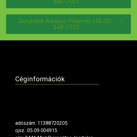
486-7107
Beszélek Kertész Péterrel +36-20-
548-1773
Céginformációk
adószám: 11388720205
cjsz.: 05 09 004915