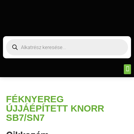
FÉKNYEREG
ÚJJÁÉPÍTETT KNORR
SB7/SN7