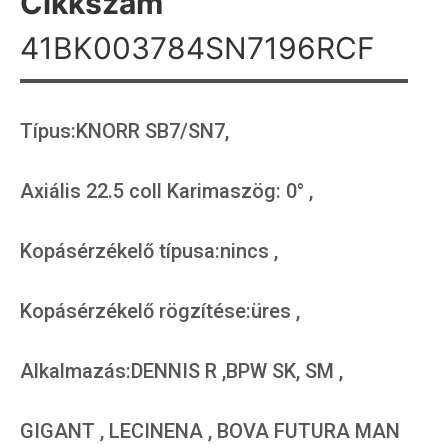
Cikkszám
41BK003784SN7196RCF
Típus:KNORR SB7/SN7,
Axiális 22.5 coll Karimaszög: 0° ,
Kopásérzékelő típusa:nincs ,
Kopásérzékelő rögzítése:üres ,
Alkalmazás:DENNIS R ,BPW SK, SM ,
GIGANT , LECINENA , BOVA FUTURA MAN