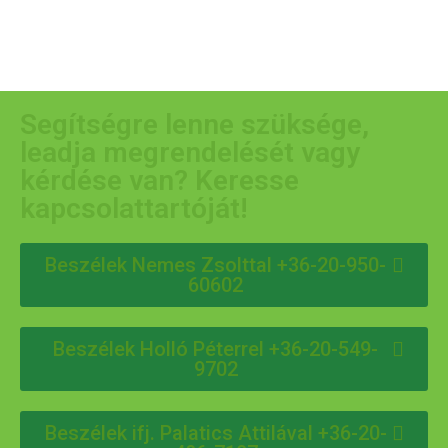
Segítségre lenne szüksége,
leadja megrendelését vagy
kérdése van? Keresse
kapcsolattartóját!
Beszélek Nemes Zsolttal +36-20-950-
60602
Beszélek Holló Péterrel +36-20-549-
9702
Beszélek ifj. Palatics Attilával +36-20-