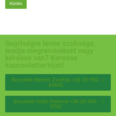
Küldés
Segítségre lenne szüksége,
leadja megrendelését vagy
kérdése van? Keresse
kapcsolattartóját!
Beszélek Nemes Zsolttal +36-20-950-
60602
Beszélek Holló Péterrel +36-20-549-
9702