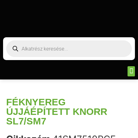
FÉKNYEREG
ÚJJÁÉPÍTETT KNORR
SL7/SM7