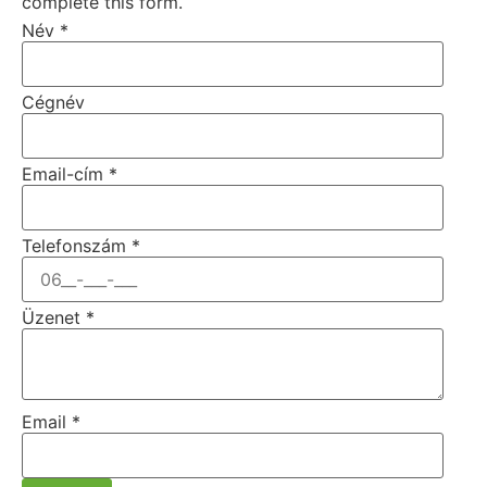
complete this form.
Név
*
Cégnév
Email-cím
*
Telefonszám
*
Üzenet
*
Email
*