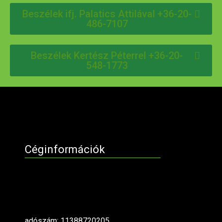
Beszélek ifj. Palatics Attilával +36-20-
486-7107
Beszélek Kertész Péterrel +36-20-
548-1773
Céginformációk
adószám: 11388720205