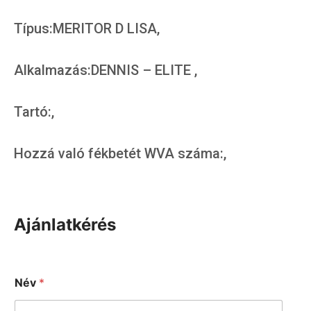
Típus:MERITOR D LISA,
Alkalmazás:DENNIS – ELITE ,
Tartó:,
Hozzá való fékbetét WVA száma:,
Ajánlatkérés
Név
*