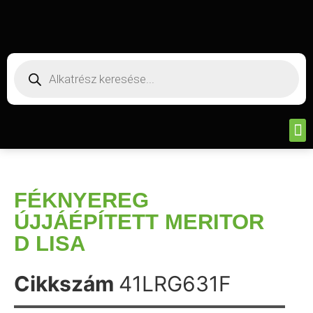
FÉKNYEREG
ÚJJÁÉPÍTETT MERITOR
D LISA
Cikkszám
41LRG631F