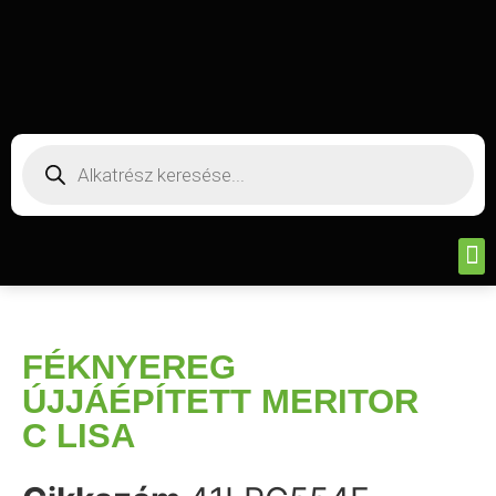
FÉKNYEREG
ÚJJÁÉPÍTETT MERITOR
C LISA