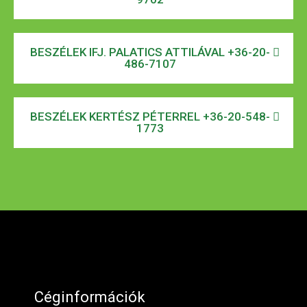
BESZÉLEK IFJ. PALATICS ATTILÁVAL +36-20-
486-7107
BESZÉLEK KERTÉSZ PÉTERREL +36-20-548-
1773
Céginformációk