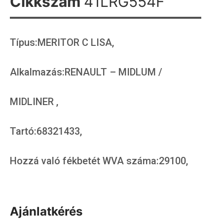
Cikkszám
41LRG554F
Típus:MERITOR C LISA,
Alkalmazás:RENAULT – MIDLUM /
MIDLINER ,
Tartó:68321433,
Hozzá való fékbetét WVA száma:29100,
Ajánlatkérés