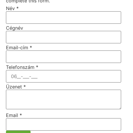
complete this form.
Név
*
Cégnév
Email-cím
*
Telefonszám
*
Üzenet
*
Email
*