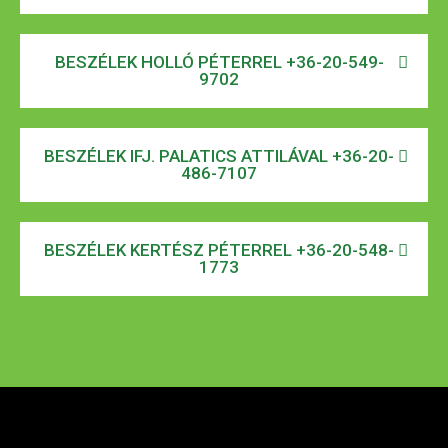
BESZÉLEK HOLLÓ PÉTERREL +36-20-549-
9702
BESZÉLEK IFJ. PALATICS ATTILÁVAL +36-20-
486-7107
BESZÉLEK KERTÉSZ PÉTERREL +36-20-548-
1773