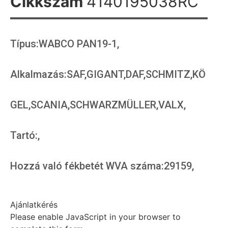
Cikkszám
4140195038RC
Típus:WABCO PAN19-1,
Alkalmazás:SAF,GIGANT,DAF,SCHMITZ,KÖ
GEL,SCANIA,SCHWARZMÜLLER,VALX,
Tartó:,
Hozzá való fékbetét WVA száma:29159,
Ajánlatkérés
Please enable JavaScript in your browser to