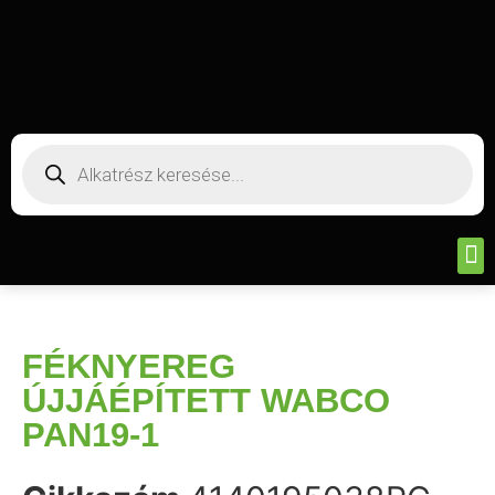
FÉKNYEREG
ÚJJÁÉPÍTETT WABCO
PAN19-1