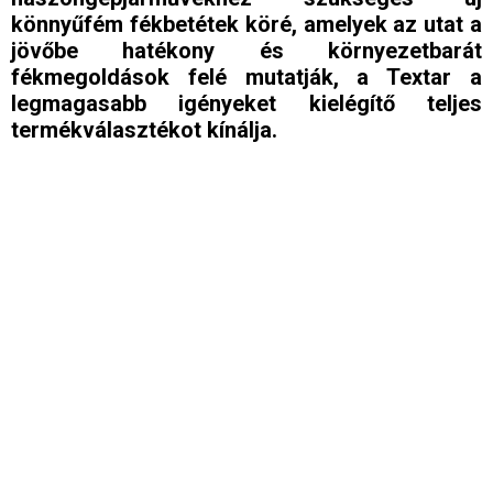
könnyűfém fékbetétek köré, amelyek az utat a
jövőbe hatékony és környezetbarát
fékmegoldások felé mutatják, a Textar a
legmagasabb igényeket kielégítő teljes
termékválasztékot kínálja.
BAOHUA/KIC
FUWA
BPW
GFA
CNHTC
HALDEX
CSEPEL
HUALING TRUCK
DAF
IRISBUS
DENNIS
IVECO