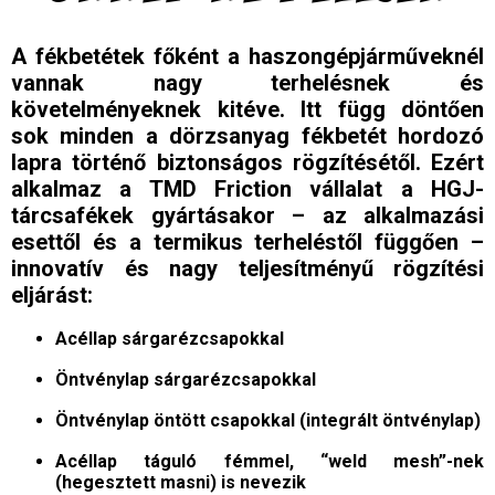
A fékbetétek főként a haszongépjárműveknél
vannak nagy terhelésnek
és
követelményeknek kitéve. Itt függ döntően
sok minden a dörzsanyag
fékbetét hordozó
lapra történő biztonságos rögzítésétől. Ezért
alkalmaz
a TMD Friction vállalat a HGJ-
tárcsafékek gyártásakor – az alkalmazási
esettől és a termikus terheléstől függően –
innovatív és nagy
teljesítményű rögzítési
eljárást:
Acéllap sárgarézcsapokkal
Öntvénylap sárgarézcsapokkal
Öntvénylap öntött csapokkal (integrált öntvénylap)
Acéllap táguló fémmel, “weld mesh”-nek
(hegesztett masni) is nevezik