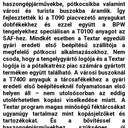
haszongépjárművekbe, pótkocsikba valamint
városi és turista buszokba áramlik. Így
fejlesztették ki a T090 piacvezető anyagukat
dobfékekhez és ezzel együtt a BPW
tengelyekhez speciálisan a T0100 anyagot az
SAF-hez. Mindkét esetben a Textar egyedüli
gyári eredeti első beépítésű szállítója a
megfelelő pótkocsi alkalmazásokhoz. Nem
csoda, hogy a tengelygyártó logója és a Textar
logója is a pótalkatrész piac számára gyártott
terméken együtt található. A városi buszoknál
a T7400 anyaguk a tárcsafékekhez a gyári
eredeti első beépítéseknél folyamatosan első
helyen áll – nem utolsósorban az eddig
utolérhetetlen kopási viselkedése miatt. A
Textar program magas minőségű féktárcsákat
ugyanúgy tartalmaz mint kopásjelzőket és
tartozékokat. És a bővítéssel a
haszongépjárművekhez szükséges új