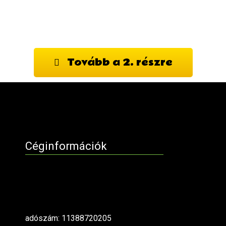
Tovább a 2. részre
Céginformációk
adószám: 11388720205