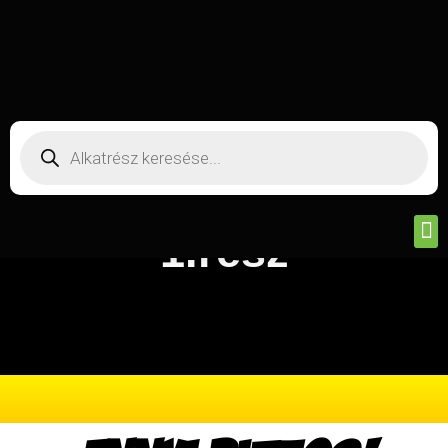
Textar innováció,
teljesítmény,
biztonság, tegnap,
ma, holnap…
1.rész