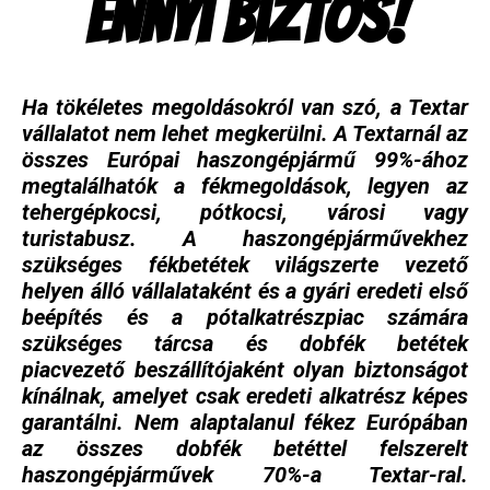
Ennyi biztos!
Ha tökéletes megoldásokról van szó, a Textar
vállalatot nem lehet megkerülni. A Textarnál az
összes Európai haszongépjármű 99%-ához
megtalálhatók a fékmegoldások, legyen az
tehergépkocsi, pótkocsi, városi vagy
turistabusz. A haszongépjárművekhez
szükséges fékbetétek világszerte vezető
helyen álló vállalataként és a gyári eredeti első
beépítés és a pótalkatrészpiac számára
szükséges tárcsa és dobfék betétek
piacvezető beszállítójaként olyan biztonságot
kínálnak, amelyet csak eredeti alkatrész képes
garantálni. Nem alaptalanul fékez Európában
az összes dobfék betéttel felszerelt
haszongépjárművek 70%-a Textar-ral.