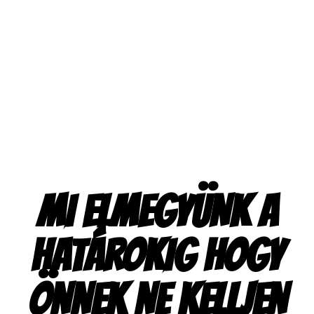
OPTARE
VOLVO
PREVOST
WABCO
RENAULT TRUCKS
WARSTEIN
ROR
YUTONG
MI ELMEGYÜNK A
HATÁROKIG HOGY
ÖNNEK NE KELLJEN